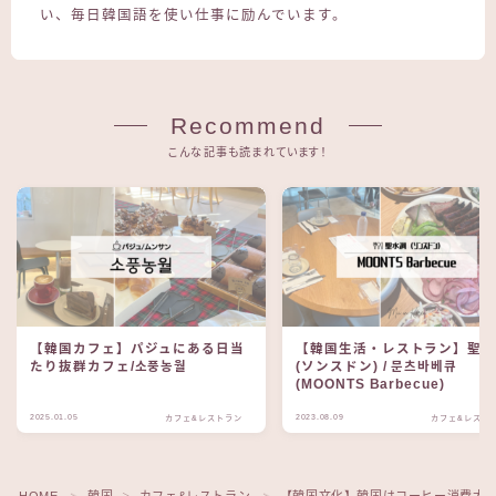
い、毎日韓国語を使い仕事に励んでいます。
Recommend
こんな記事も読まれています！
【韓国カフェ】パジュにある日当
【韓国生活・レストラン】聖
たり抜群カフェ/소풍농월
(ソンスドン) / 문츠바베큐
(MOONTS Barbecue)
2025.01.05
2023.08.09
カフェ&レストラン
カフェ&レスト
＞
＞
＞