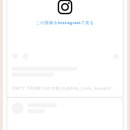
この投稿をInstagramで見る
DIRTY TRUNK 더티트렁크(@dirty_trunk_korea)がシェアした投稿