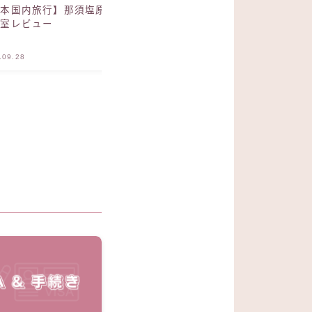
【日本生活】韓国から日本に
本国内旅行】那須塩原 楓音
国して1年、感じたこと。
別室レビュー
.09.28
日本
2025.07.27